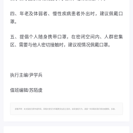
四、年老及体弱者、慢性疾病患者外出时，建议佩戴口
罩。
五、提倡个人随身携带口罩，在密闭空间内、人群密集
区、需要与他人密切接触时，建议视情况佩戴口罩。
执行主编/尹学兵
值班编辑/苏陌虞
郑重声明：本文版权归原作者所有，转载文章仅为传播更多信息之目的，如有侵权行为，请第一时间联系我们修改或删除，多谢。