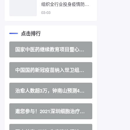
组织全行业投身疫情防控
阻击战
03-03
点击排行
国家中医药继续教育项目暨心力
衰竭的中西医结合管理学习班将
于27日举办
中国国药新冠疫苗纳入世卫组织
紧急使用清单
治愈人数超3万，钟南山预测4月
底疫情基本控制
邀您参与！2021深圳细胞治疗与
抗衰老大会将于9月召开！