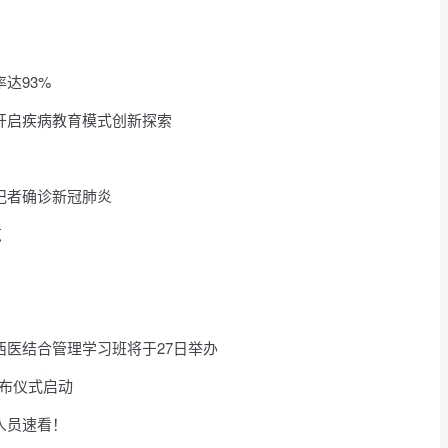
达93%
开启疾病教育模式创新探索
记者确诊新冠肺炎
览
医结合管理学习班将于27日举办
发布仪式启动
人员速看！