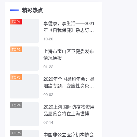
精彩热点
TOP1
享健康，享生活——2021
年《自我保健》杂志订阅
活动已开启
10-20
TOP2
上海市宝山区卫健委发布
情况通报
01-22
TOP3
2020年全国鼻科年会：鼻
咽癌专题、变应性鼻炎临
床研究专题日程
09-02
TOP4
2020上海国际防疫物资用
品展览会将在上海世博展
览馆举办
07-14
TOP5
中国非公立医疗机构协会